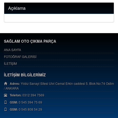
Açıklama
SAĞLAM OTO ÇIKMA PARÇA
ANA SAYFA
FOTOĞRAF GALERİSİ
İLETİŞİM
İLETİŞİM BİLGİLERİMİZ
Adres:
Yıldız Sanayi Sitesi Ulvi Cemal Erkin caddesi 5. Blok No:74 Ostim
/ ANKARA
Telefon:
0312 394 7569
GSM:
0 545 394 75 69
GSM:
0 545 808 54 29