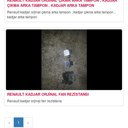
RENAULT KADJAR ORJINAL ÇIKMA ARKA TAMPON , KADJAR
ÇIKMA ARKA TAMPON , KADJAR ARKA TAMPON
renault kadjar orjinal çıkma arka tampon , kadjar çıkma arka tampon ,
kadjar arka tampon
RENAULT KADJAR ORJINAL FAN REZISTANSI
renault kadjar orjinal fan rezistansı
<
1
>