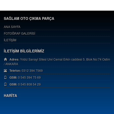
SAĞLAM OTO ÇIKMA PARÇA
ANA SAYFA
FOTOĞRAF GALERİSİ
İLETİŞİM
İLETİŞİM BİLGİLERİMİZ
Adres:
Yıldız Sanayi Sitesi Ulvi Cemal Erkin caddesi 5. Blok No:74 Ostim
/ ANKARA
Telefon:
0312 394 7569
GSM:
0 545 394 75 69
GSM:
0 545 808 54 29
HARİTA