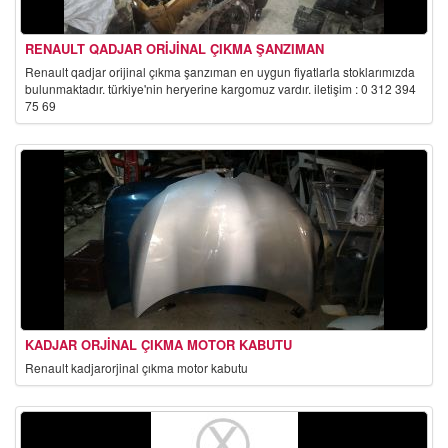
RENAULT QADJAR ORIJINAL ÇIKMA ŞANZIMAN
renault qadjar orijinal çıkma şanzıman en uygun fiyatlarla stoklarımızda
bulunmaktadır. türkiye'nin heryerine kargomuz vardır. i̇letişim : 0 312 394
75 69
KADJAR ORJINAL ÇIKMA MOTOR KABUTU
renault kadjarorjinal çıkma motor kabutu