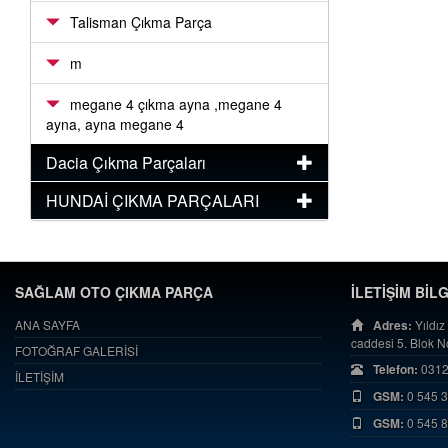
Talisman Çıkma Parça
m
megane 4 çıkma ayna ,megane 4
ayna, ayna megane 4
Dacia Çıkma Parçaları
HUNDAİ ÇIKMA PARÇALARI
SAĞLAM OTO ÇIKMA PARÇA
İLETİŞİM BİL
ANA SAYFA
Adres:
Yıldız
caddesi 5. Blok 
FOTOĞRAF GALERİSİ
Telefon:
0312
İLETİŞİM
GSM:
0 545 
GSM:
0 545 