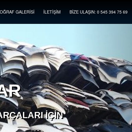
OĞRAF GALERİSİ
İLETİŞİM
BİZE ULAŞIN: 0 545 394 75 69
AR
RÇALARI İÇIN