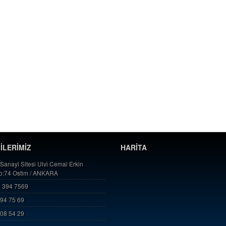
GİLERİMİZ
HARİTA
 Sanayi Sitesi Ulvi Cemal Erkin
No:74 Ostim / ANKARA
 394 7569
394 75 69
808 54 29