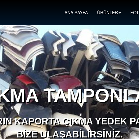
ANA SAYFA
ÜRÜNLER
FOT
IKMA TAMPONL
IN KAPORTA ÇIKMA YEDEK PA
BIZE ULAŞABILIRSINIZ.