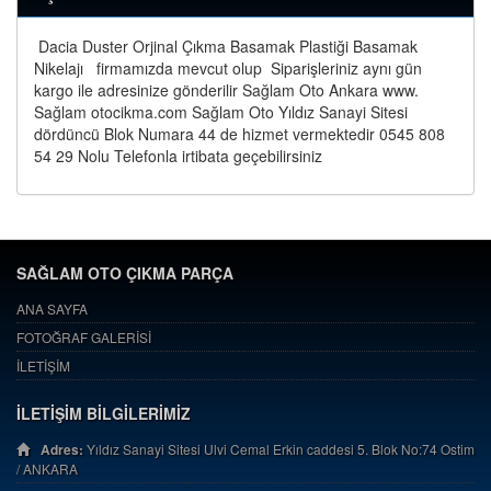
Dacia Duster Orjinal Çıkma Basamak Plastiği Basamak
Nikelajı
firmamızda mevcut olup Siparişleriniz aynı gün
kargo ile adresinize gönderilir Sağlam Oto Ankara www.
Sağlam otocikma.com Sağlam Oto Yıldız Sanayi Sitesi
dördüncü Blok Numara 44 de hizmet vermektedir 0545 808
54 29 Nolu Telefonla irtibata geçebilirsiniz
SAĞLAM OTO ÇIKMA PARÇA
ANA SAYFA
FOTOĞRAF GALERİSİ
İLETİŞİM
İLETİŞİM BİLGİLERİMİZ
Adres:
Yıldız Sanayi Sitesi Ulvi Cemal Erkin caddesi 5. Blok No:74 Ostim
/ ANKARA