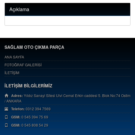
Açıklama
SAĞLAM OTO ÇIKMA PARÇA
ANA SAYFA
FOTOĞRAF GALERİSİ
İLETİŞİM
İLETİŞİM BİLGİLERİMİZ
Adres:
Yıldız Sanayi Sitesi Ulvi Cemal Erkin caddesi 5. Blok No:74 Ostim
/ ANKARA
Telefon:
0312 394 7569
GSM:
0 545 394 75 69
GSM:
0 545 808 54 29