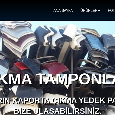
ANA SAYFA
ÜRÜNLER
FOT
IKMA TAMPONL
IN KAPORTA ÇIKMA YEDEK PA
BIZE ULAŞABILIRSINIZ.