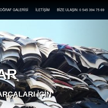
OĞRAF GALERİSİ
İLETİŞİM
BİZE ULAŞIN: 0 545 394 75 69
AR
RÇALARI İÇIN