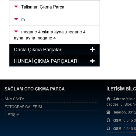
Talisman Çıkma Parça
m
megane 4 çıkma ayna ,megane 4
ayna, ayna megane 4
Dacia Çıkma Parçaları
HUNDAİ ÇIKMA PARÇALARI
SAĞLAM OTO ÇIKMA PARÇA
İLETİŞİM BİL
ANA SAYFA
Adres:
Yıldız
caddesi 5. Blok 
FOTOĞRAF GALERİSİ
Telefon:
0312
İLETİŞİM
GSM:
0 545 
GSM:
0 545 