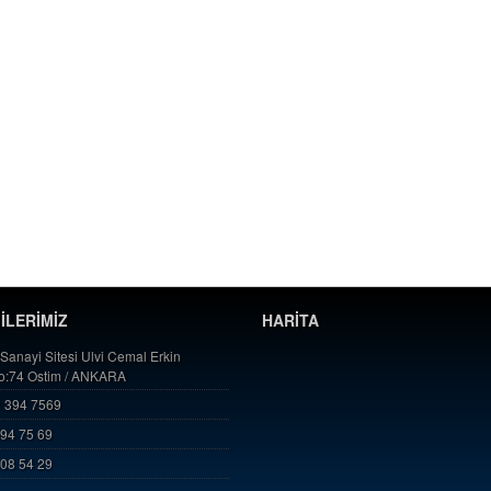
GİLERİMİZ
HARİTA
 Sanayi Sitesi Ulvi Cemal Erkin
No:74 Ostim / ANKARA
 394 7569
394 75 69
808 54 29