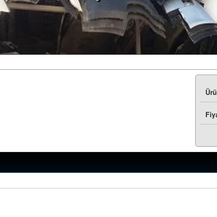
Ür
Fiy