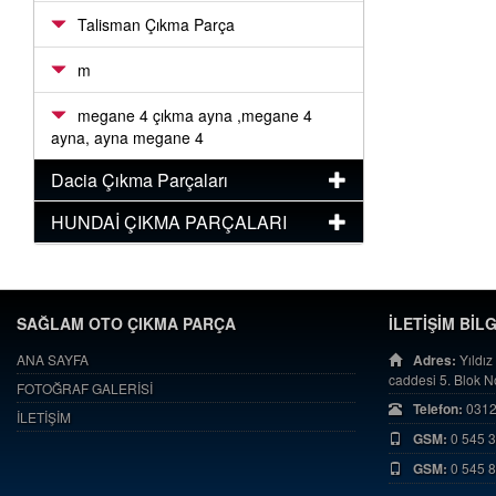
Talisman Çıkma Parça
m
megane 4 çıkma ayna ,megane 4
ayna, ayna megane 4
Dacia Çıkma Parçaları
HUNDAİ ÇIKMA PARÇALARI
SAĞLAM OTO ÇIKMA PARÇA
İLETİŞİM BİL
ANA SAYFA
Adres:
Yıldız
caddesi 5. Blok 
FOTOĞRAF GALERİSİ
Telefon:
0312
İLETİŞİM
GSM:
0 545 
GSM:
0 545 