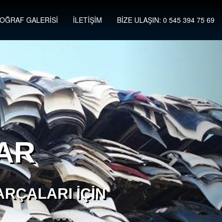
OĞRAF GALERİSİ
İLETİŞİM
BİZE ULAŞIN: 0 545 394 75 69
AR
RÇALARI İÇIN