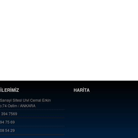
GİLERİMİZ
HARİTA
 Sanayi Sitesi Ulvi Cemal Erkin
No:74 Ostim / ANKARA
 394 7569
394 75 69
808 54 29