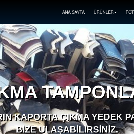
ANA SAYFA
ÜRÜNLER
FOT
IKMA TAMPONL
IN KAPORTA ÇIKMA YEDEK PA
BIZE ULAŞABILIRSINIZ.