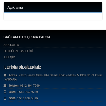
Açıklama
SAĞLAM OTO ÇIKMA PARÇA
ANA SAYFA
FOTOĞRAF GALERİSİ
İLETİŞİM
İLETİŞİM BİLGİLERİMİZ
Adres:
Yıldız Sanayi Sitesi Ulvi Cemal Erkin caddesi 5. Blok No:74 Ostim
/ ANKARA
Telefon:
0312 394 7569
GSM:
0 545 394 75 69
GSM:
0 545 808 54 29