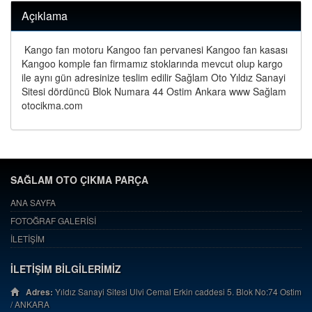
Açıklama
Kango fan motoru Kangoo fan pervanesi Kangoo fan kasası
Kangoo komple fan firmamız stoklarında mevcut olup kargo
ile aynı gün adresinize teslim edilir Sağlam Oto Yıldız Sanayi
Sitesi dördüncü Blok Numara 44 Ostim Ankara www Sağlam
otocikma.com
SAĞLAM OTO ÇIKMA PARÇA
ANA SAYFA
FOTOĞRAF GALERİSİ
İLETİŞİM
İLETİŞİM BİLGİLERİMİZ
Adres:
Yıldız Sanayi Sitesi Ulvi Cemal Erkin caddesi 5. Blok No:74 Ostim
/ ANKARA