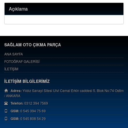
Açıklama
SAĞLAM OTO ÇIKMA PARÇA
ANA SAYFA
FOTOĞRAF GALERİSİ
İLETİŞİM
İLETİŞİM BİLGİLERİMİZ
Adres:
Yıldız Sanayi Sitesi Ulvi Cemal Erkin caddesi 5. Blok No:74 Ostim
/ ANKARA
Telefon:
0312 394 7569
GSM:
0 545 394 75 69
GSM:
0 545 808 54 29