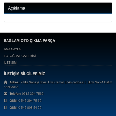
Açıklama
SAĞLAM OTO ÇIKMA PARÇA
ANA SAYFA
FOTOĞRAF GALERİSİ
İLETİŞİM
İLETİŞİM BİLGİLERİMİZ
Adres:
Yıldız Sanayi Sitesi Ulvi Cemal Erkin caddesi 5. Blok No:74 Ostim
/ ANKARA
Telefon:
0312 394 7569
GSM:
0 545 394 75 69
GSM:
0 545 808 54 29