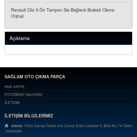
Renault Clio 5 Ön Tampon Sis Bağlantı Braketi Cikma
Orjinal
Açıklama
SAĞLAM OTO ÇIKMA PARÇA
ANA SAYFA
FOTOĞRAF GALERİSİ
İLETİŞİM
İLETİŞİM BİLGİLERİMİZ
Adres:
Yıldız Sanayi Sitesi Ulvi Cemal Erkin caddesi 5. Blok No:74 Ostim
/ ANKARA