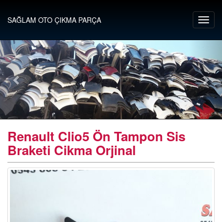
SAĞLAM OTO ÇIKMA PARÇA
Renault Clio5 Ön Tampon Sis
Braketi Cikma Orjinal