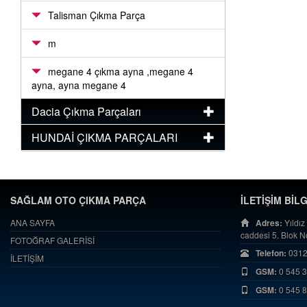
Talisman Çıkma Parça
m
megane 4 çıkma ayna ,megane 4
ayna, ayna megane 4
Dacia Çıkma Parçaları
HUNDAİ ÇIKMA PARÇALARI
SAĞLAM OTO ÇIKMA PARÇA
İLETİŞİM BİL
ANA SAYFA
Adres:
Yıldız
caddesi 5. Blok 
FOTOĞRAF GALERİSİ
Telefon:
0312
İLETİŞİM
GSM:
0 545 
GSM:
0 545 