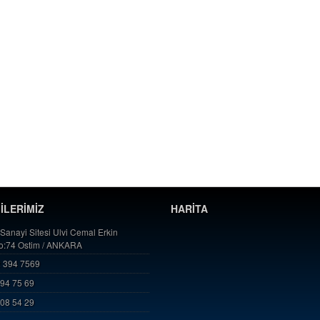
GİLERİMİZ
HARİTA
 Sanayi Sitesi Ulvi Cemal Erkin
No:74 Ostim / ANKARA
 394 7569
394 75 69
808 54 29