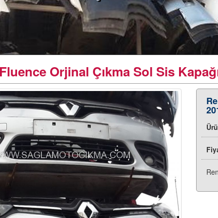
Fluence Orjinal Çıkma Sol Sis Kapağ
Re
20
Ür
Fiy
Ren