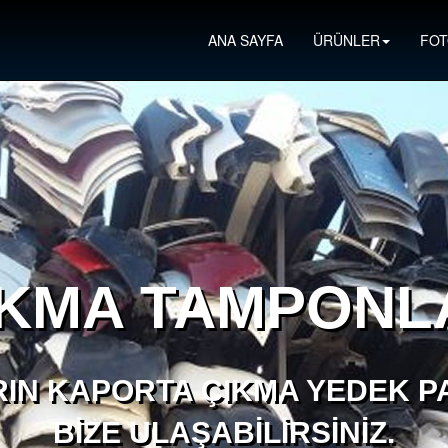
ANA SAYFA
ÜRÜNLER
FOT
IKMA TAMPONL
IN KAPORTA ÇIKMA YEDEK PA
BIZE ULAŞABILIRSINIZ.