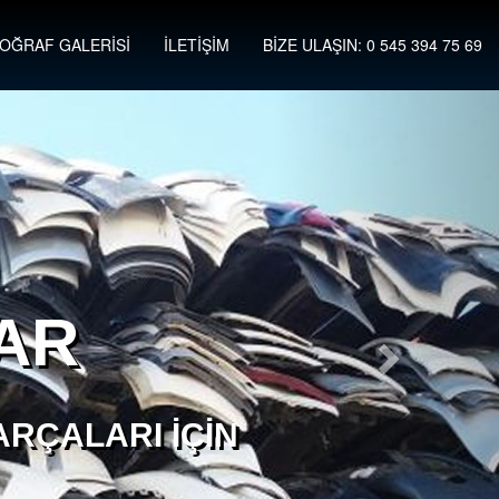
OĞRAF GALERİSİ
İLETİŞİM
BİZE ULAŞIN: 0 545 394 75 69
AR
RÇALARI İÇIN