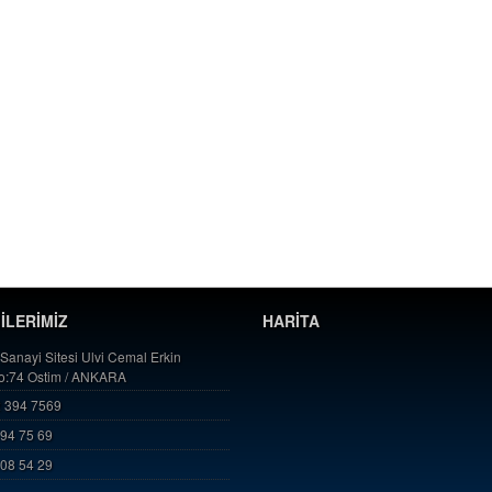
GİLERİMİZ
HARİTA
 Sanayi Sitesi Ulvi Cemal Erkin
No:74 Ostim / ANKARA
 394 7569
394 75 69
808 54 29