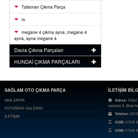
Talisman Çıkma Parça
m
megane 4 çıkma ayna ,megane 4
ayna, ayna megane 4
Dacia Çıkma Parçaları
HUNDAİ ÇIKMA PARÇALARI
SAĞLAM OTO ÇIKMA PARÇA
İLETİŞİM BİL
ANA SAYFA
Adres:
Yıldız
caddesi 5. Blok 
FOTOĞRAF GALERİSİ
Telefon:
0312
İLETİŞİM
GSM:
0 545 
GSM:
0 545 