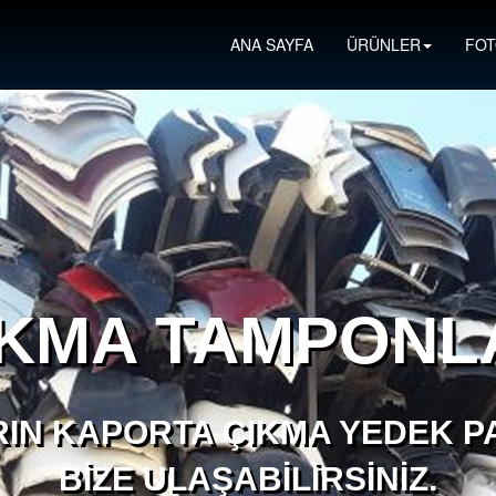
ANA SAYFA
ÜRÜNLER
FOT
IKMA TAMPONL
IN KAPORTA ÇIKMA YEDEK PA
BIZE ULAŞABILIRSINIZ.