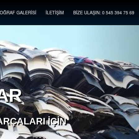
OĞRAF GALERİSİ
İLETİŞİM
BİZE ULAŞIN: 0 545 394 75 69
AR
RÇALARI İÇIN