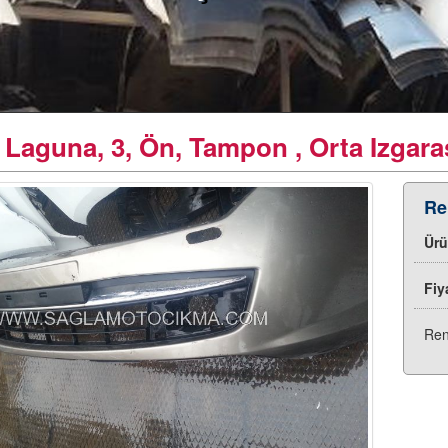
 Laguna, 3, Ön, Tampon , Orta Izgara
Re
Ür
Fiy
Ren