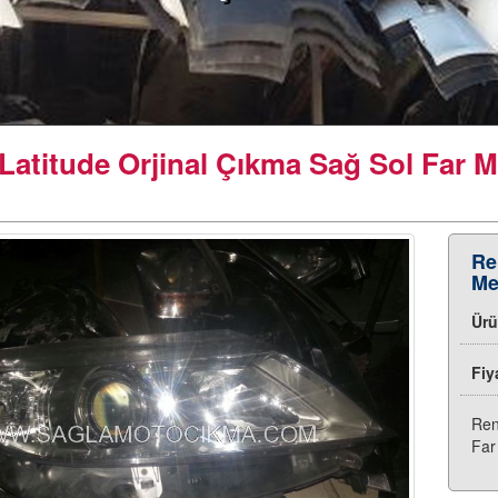
Latitude Orjinal Çıkma Sağ Sol Far Me
Re
Me
Ür
Fiy
Ren
Far