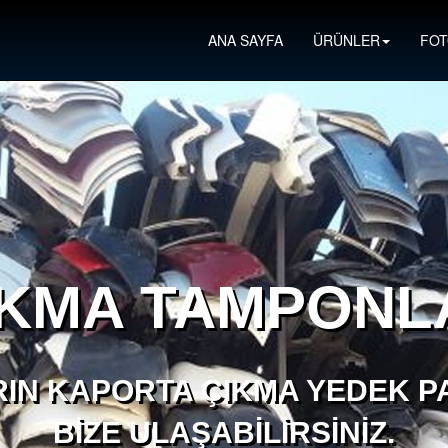
ANA SAYFA
ÜRÜNLER
FOT
IKMA TAMPONL
IN KAPORTA ÇIKMA YEDEK PA
BIZE ULAŞABILIRSINIZ.