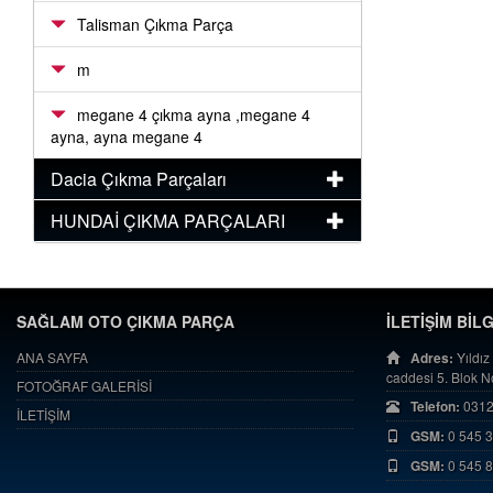
Talisman Çıkma Parça
m
megane 4 çıkma ayna ,megane 4
ayna, ayna megane 4
Dacia Çıkma Parçaları
HUNDAİ ÇIKMA PARÇALARI
SAĞLAM OTO ÇIKMA PARÇA
İLETİŞİM BİL
ANA SAYFA
Adres:
Yıldız
caddesi 5. Blok 
FOTOĞRAF GALERİSİ
Telefon:
0312
İLETİŞİM
GSM:
0 545 
GSM:
0 545 