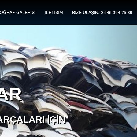
OĞRAF GALERİSİ
İLETİŞİM
BİZE ULAŞIN: 0 545 394 75 69
AR
RÇALARI İÇIN