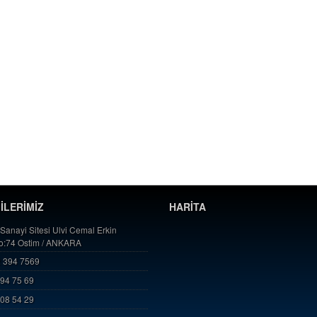
GİLERİMİZ
HARİTA
 Sanayi Sitesi Ulvi Cemal Erkin
No:74 Ostim / ANKARA
 394 7569
394 75 69
808 54 29