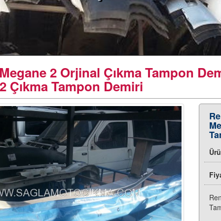
 Megane 2 Orjinal Çıkma Tampon Demi
2 Çıkma Tampon Demiri
Re
Me
Ta
Ür
Fiy
Ren
Tam