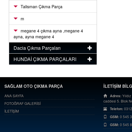
Talisman Çıkma Parça
m
megane 4 çıkma ayna ,megane 4
ayna, ayna megane 4
Dacia Çıkma Parçaları
HUNDAİ ÇIKMA PARÇALARI
SAĞLAM OTO ÇIKMA PARÇA
İLETİŞİM BİL
ANA SAYFA
Adres:
Yıldız
caddesi 5. Blok 
FOTOĞRAF GALERİSİ
Telefon:
0312
İLETİŞİM
GSM:
0 545 
GSM:
0 545 