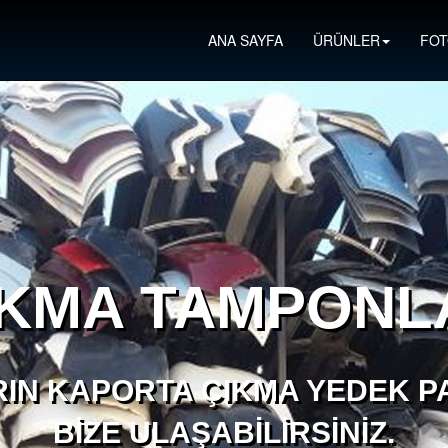
ANA SAYFA
ÜRÜNLER
FOT
IKMA TAMPONL
IN KAPORTA ÇIKMA YEDEK PA
BIZE ULAŞABILIRSINIZ.