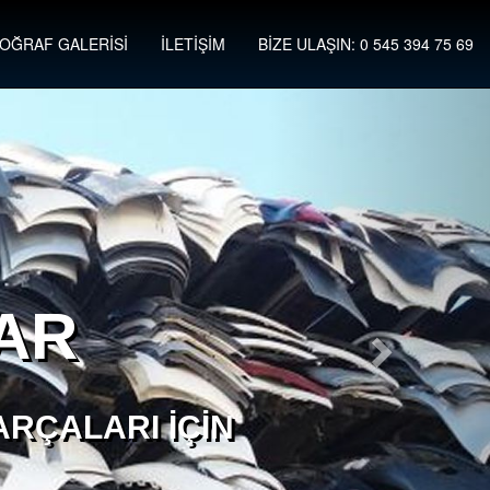
OĞRAF GALERİSİ
İLETİŞİM
BİZE ULAŞIN: 0 545 394 75 69
AR
RÇALARI İÇIN