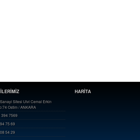
GİLERİMİZ
HARİTA
 Sanayi Sitesi Ulvi Cemal Erkin
No:74 Ostim / ANKARA
 394 7569
394 75 69
808 54 29