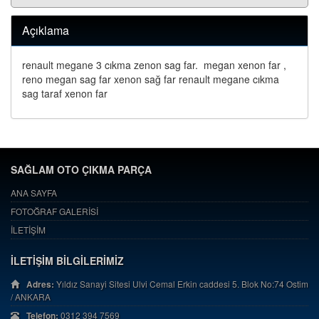
Açıklama
renault megane 3 cıkma zenon sag far. megan xenon far ,
reno megan sag far xenon sağ far renault megane cıkma
sag taraf xenon far
SAĞLAM OTO ÇIKMA PARÇA
ANA SAYFA
FOTOĞRAF GALERİSİ
İLETİŞİM
İLETİŞİM BİLGİLERİMİZ
Adres:
Yıldız Sanayi Sitesi Ulvi Cemal Erkin caddesi 5. Blok No:74 Ostim
/ ANKARA
Telefon:
0312 394 7569