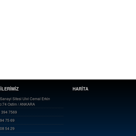
GİLERİMİZ
HARİTA
 Sanayi Sitesi Ulvi Cemal Erkin
No:74 Ostim / ANKARA
 394 7569
394 75 69
808 54 29