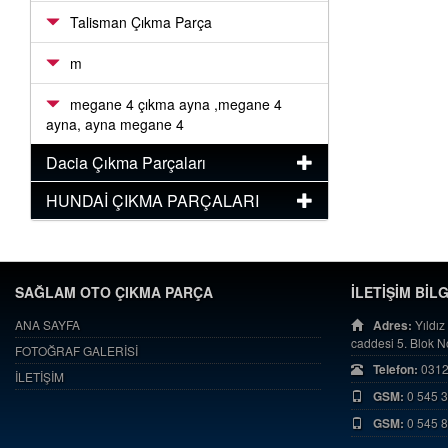
Talisman Çıkma Parça
m
megane 4 çıkma ayna ,megane 4
ayna, ayna megane 4
Dacia Çıkma Parçaları
HUNDAİ ÇIKMA PARÇALARI
SAĞLAM OTO ÇIKMA PARÇA
İLETİŞİM BİL
ANA SAYFA
Adres:
Yıldız
caddesi 5. Blok 
FOTOĞRAF GALERİSİ
Telefon:
0312
İLETİŞİM
GSM:
0 545 
GSM:
0 545 