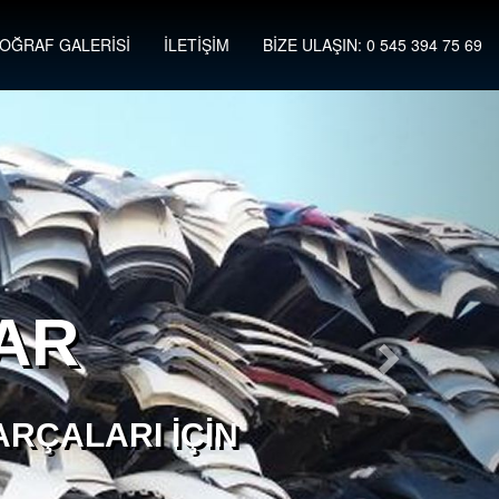
OĞRAF GALERİSİ
İLETİŞİM
BİZE ULAŞIN: 0 545 394 75 69
AR
RÇALARI İÇIN