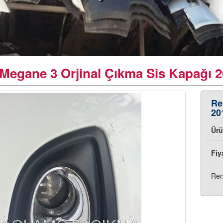
Megane 3 Orjinal Çıkma Sis Kapağı 2
Re
20
Ür
Fiy
Ren