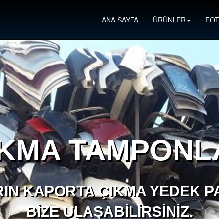
ANA SAYFA
ÜRÜNLER
FOT
IKMA TAMPONL
IN KAPORTA ÇIKMA YEDEK PA
BIZE ULAŞABILIRSINIZ.