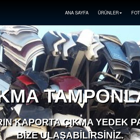
ANA SAYFA
ÜRÜNLER
FOT
IKMA TAMPONL
IN KAPORTA ÇIKMA YEDEK PA
BIZE ULAŞABILIRSINIZ.