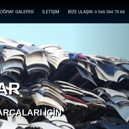
OĞRAF GALERİSİ
İLETİŞİM
BİZE ULAŞIN: 0 545 394 75 69
AR
RÇALARI İÇIN