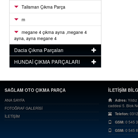
Talisman Çıkma Parça
m
megane 4 çıkma ayna ,megane 4
ayna, ayna megane 4
Dacia Çıkma Parçaları
HUNDAİ ÇIKMA PARÇALARI
SAĞLAM OTO ÇIKMA PARÇA
İLETİŞİM BİL
ANA SAYFA
Adres:
Yıldız
caddesi 5. Blok 
FOTOĞRAF GALERİSİ
Telefon:
0312
İLETİŞİM
GSM:
0 545 
GSM:
0 545 