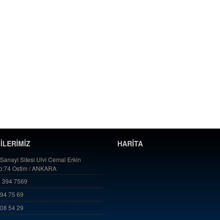
GİLERİMİZ
HARİTA
 Sanayi Sitesi Ulvi Cemal Erkin
No:74 Ostim / ANKARA
 394 7569
394 75 69
808 54 29