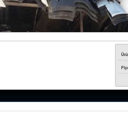
Ür
Fiy