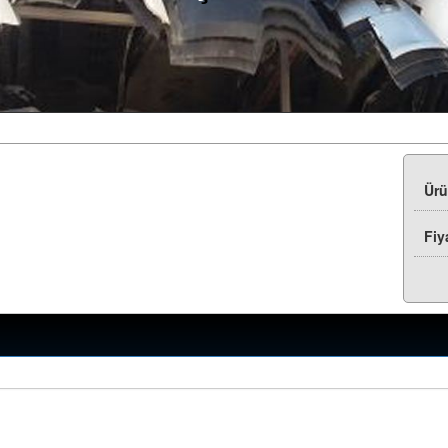
Ür
Fiy