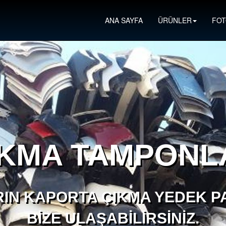
ANA SAYFA
ÜRÜNLER
FOT
IKMA TAMPONL
IN KAPORTA ÇIKMA YEDEK PA
BIZE ULAŞABILIRSINIZ.