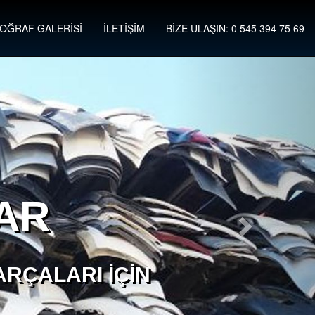
OĞRAF GALERİSİ
İLETİŞİM
BİZE ULAŞIN: 0 545 394 75 69
AR
RÇALARI İÇIN