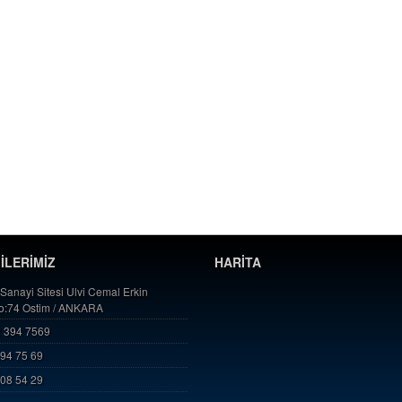
GİLERİMİZ
HARİTA
 Sanayi Sitesi Ulvi Cemal Erkin
No:74 Ostim / ANKARA
 394 7569
394 75 69
808 54 29