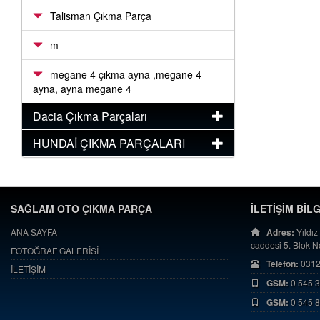
Talisman Çıkma Parça
m
megane 4 çıkma ayna ,megane 4
ayna, ayna megane 4
Dacia Çıkma Parçaları
HUNDAİ ÇIKMA PARÇALARI
SAĞLAM OTO ÇIKMA PARÇA
İLETİŞİM BİL
ANA SAYFA
Adres:
Yıldız
caddesi 5. Blok 
FOTOĞRAF GALERİSİ
Telefon:
0312
İLETİŞİM
GSM:
0 545 
GSM:
0 545 