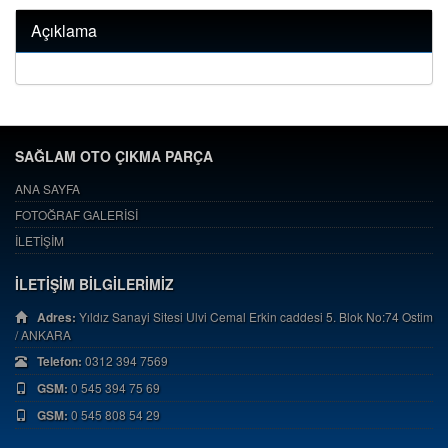
Açıklama
SAĞLAM OTO ÇIKMA PARÇA
ANA SAYFA
FOTOĞRAF GALERİSİ
İLETİŞİM
İLETİŞİM BİLGİLERİMİZ
Adres:
Yıldız Sanayi Sitesi Ulvi Cemal Erkin caddesi 5. Blok No:74 Ostim
/ ANKARA
Telefon:
0312 394 7569
GSM:
0 545 394 75 69
GSM:
0 545 808 54 29