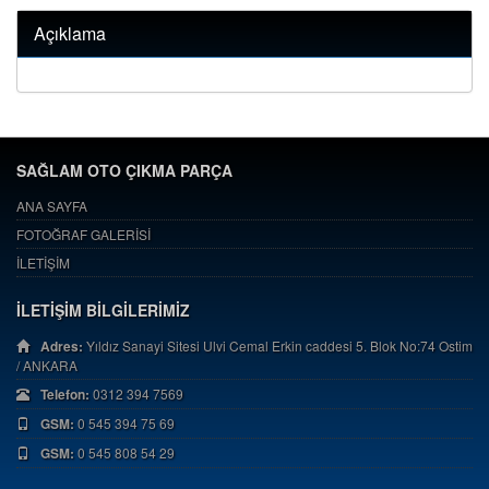
Açıklama
SAĞLAM OTO ÇIKMA PARÇA
ANA SAYFA
FOTOĞRAF GALERİSİ
İLETİŞİM
İLETİŞİM BİLGİLERİMİZ
Adres:
Yıldız Sanayi Sitesi Ulvi Cemal Erkin caddesi 5. Blok No:74 Ostim
/ ANKARA
Telefon:
0312 394 7569
GSM:
0 545 394 75 69
GSM:
0 545 808 54 29