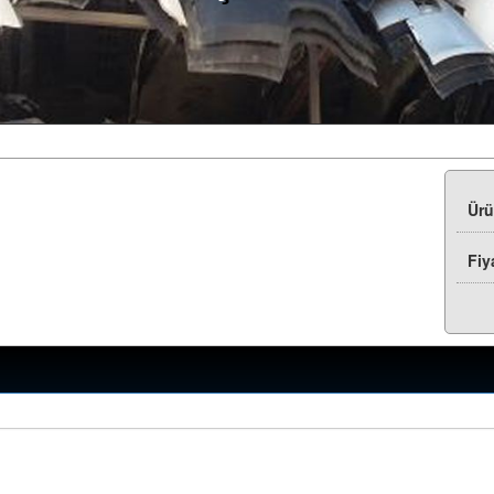
Ür
Fiy