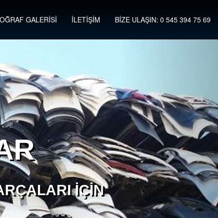
OĞRAF GALERİSİ
İLETİŞİM
BİZE ULAŞIN: 0 545 394 75 69
AR
RÇALARI İÇIN