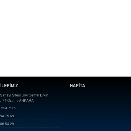
GİLERİMİZ
HARİTA
 Sanayi Sitesi Ulvi Cemal Erkin
No:74 Ostim / ANKARA
 394 7569
394 75 69
808 54 29