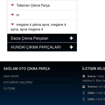
Talisman Çıkma Parça
m
megane 4 çıkma ayna ,megane 4
ayna, ayna megane 4
Dacia Çıkma Parçaları
HUNDAİ ÇIKMA PARÇALARI
SAĞLAM OTO ÇIKMA PARÇA
İLETİŞİM BİL
ANA SAYFA
Adres:
Yıldız
caddesi 5. Blok 
FOTOĞRAF GALERİSİ
Telefon:
0312
İLETİŞİM
GSM:
0 545 
GSM:
0 545 