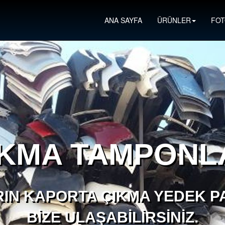
ANA SAYFA
ÜRÜNLER
FOT
IKMA TAMPONL
IN KAPORTA ÇIKMA YEDEK PA
BIZE ULAŞABILIRSINIZ.