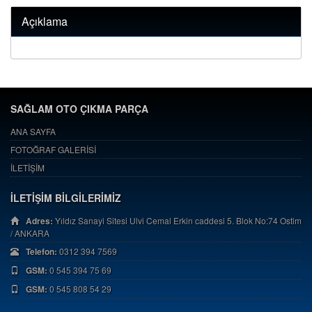
Açıklama
SAĞLAM OTO ÇIKMA PARÇA
ANA SAYFA
FOTOĞRAF GALERİSİ
İLETİŞİM
İLETİŞİM BİLGİLERİMİZ
Adres:
Yıldız Sanayi Sitesi Ulvi Cemal Erkin caddesi 5. Blok No:74 Ostim
/ ANKARA
Telefon:
0312 394 7569
GSM:
0 545 394 75 69
GSM:
0 545 808 54 29