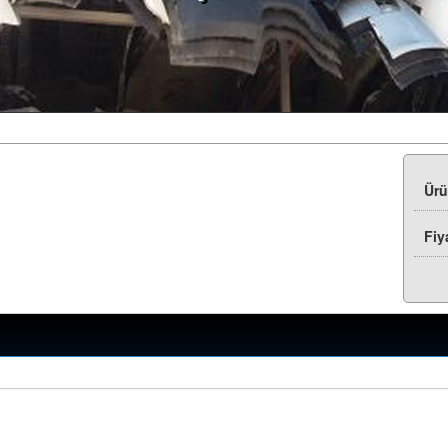
Ür
Fiy