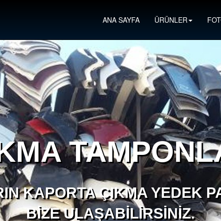
ANA SAYFA
ÜRÜNLER
FOT
IKMA TAMPONL
IN KAPORTA ÇIKMA YEDEK PA
BIZE ULAŞABILIRSINIZ.