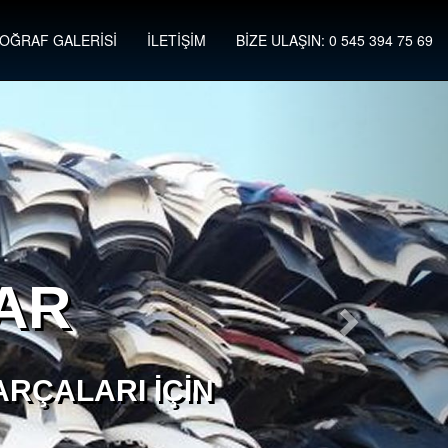
OĞRAF GALERİSİ
İLETİŞİM
BİZE ULAŞIN: 0 545 394 75 69
AR
RÇALARI İÇIN