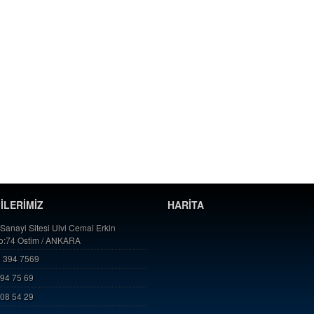
GİLERİMİZ
HARİTA
 Sanayi Sitesi Ulvi Cemal Erkin
No:74 Ostim / ANKARA
 394 7569
394 75 69
808 54 29