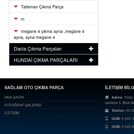
Talisman Çıkma Parça
m
megane 4 çıkma ayna ,megane 4
ayna, ayna megane 4
Dacia Çıkma Parçaları
HUNDAİ ÇIKMA PARÇALARI
SAĞLAM OTO ÇIKMA PARÇA
İLETİŞİM BİL
ANA SAYFA
Adres:
Yıldız
caddesi 5. Blok 
FOTOĞRAF GALERİSİ
Telefon:
0312
İLETİŞİM
GSM:
0 545 
GSM:
0 545 