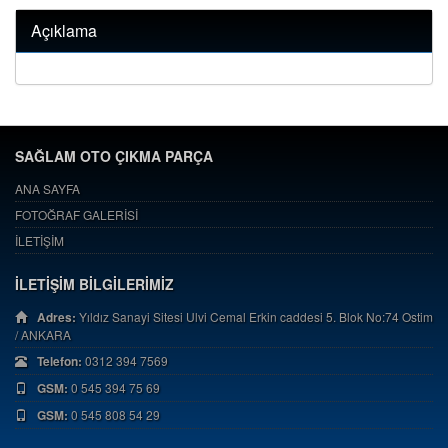
Açıklama
SAĞLAM OTO ÇIKMA PARÇA
ANA SAYFA
FOTOĞRAF GALERİSİ
İLETİŞİM
İLETİŞİM BİLGİLERİMİZ
Adres:
Yıldız Sanayi Sitesi Ulvi Cemal Erkin caddesi 5. Blok No:74 Ostim
/ ANKARA
Telefon:
0312 394 7569
GSM:
0 545 394 75 69
GSM:
0 545 808 54 29